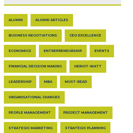
ALUMNI
ALUMNI ARTICLES
BUSINESS NEGOTIATIONS
CEO EXCELLENCE
ECONOMICS
ENTREPRENEURSHIP
EVENTS
FINANCIAL DECISION MAKING
HERIOT-WATT
LEADERSHIP
MBA
MUST-READ
ORGANISATIONAL CHANGES
PEOPLE MANAGEMENT
PROJECT MANAGEMENT
STRATEGIC MARKETING
STRATEGIC PLANNING