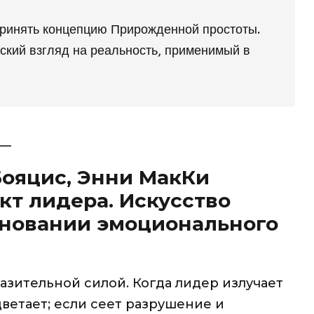
 принять концепцию Прирожденной простоты.
еский взгляд на реальность, применимый в
__
Бояцис, Энни МакКи
т лидера. Искусство
сновании эмоционального
азительной силой. Когда лидер излучает
ветает; если сеет разрушение и