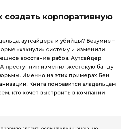
ак создать корпоративную
дельца, аутсайдера и убийцы? Безумие –
оторые «хакнули» систему и изменили
пешное восстание рабов. Аутсайдер
А преступник изменил жестокую банду:
 тюрьмы. Именно на этих примерах Бен
анизации. Книга понравится владельцам
сем, кто хочет выстроить в компании
 правило гласит: если увидишь змею, не