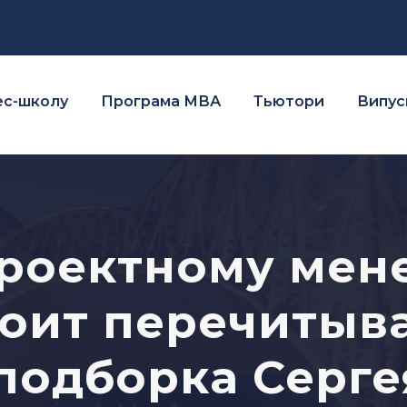
ес-школу
Програма МВА
Тьютори
Випуск
проектному мен
оит перечитыва
подборка Серге