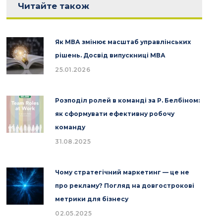
Читайте також
Як МВА змінює масштаб управлінських
рішень. Досвід випускниці МВА
25.01.2026
Розподіл ролей в команді за Р. Белбіном:
як сформувати ефективну робочу
команду
31.08.2025
Чому стратегічний маркетинг — це не
про рекламу? Погляд на довгострокові
метрики для бізнесу
02.05.2025