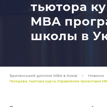
тьютора к
МBA прогр
школы в У
Британський диплом MBA в Києві
Новини
>
Гвоздева, тьютора курса Управление проектами 