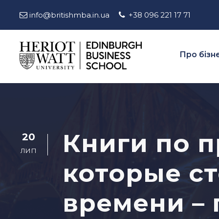
info@britishmba.in.ua
+38 096 221 17 71
Про бізн
Книги по 
20
ЛИП
которые ст
времени – 