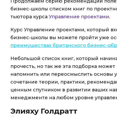
Продолжаем серию рекомендаций полез
бизнес-школы списком книг по проектн
тьютора курса
Управление проектами
.
Курс Управление проектами, который в
бизнес-школы вы можете пройти уже осе
преимуществах британского бизнес-обр
Небольшой список книг, который начи
прочесть, но так же эта подборка може
напомнить или переосмыслить основы у
сочетание теории, практики, рекоменда
ценным спутником в развитии ваших на
менеджменте на любом уровне управле
Элияху Голдратт