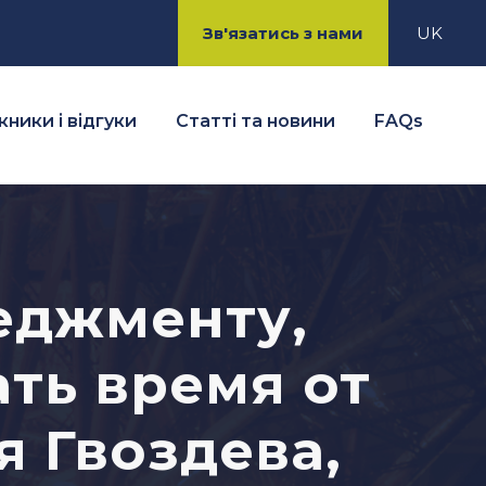
Зв'язатись з нами
UK
ники і відгуки
Статті та новини
FAQs
еджменту,
ть время от
я Гвоздева,