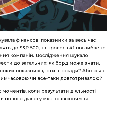
увала фінансові показники за весь час
дять до S&P 500, та провела 41 поглиблене
іння компаній. Дослідження шукало
звести до загальних: як борд може знати,
соких показників, піти з посади? Або ж як
тимчасовою чи все-таки довготривалою?
 моментів, коли результати діяльності
ь нового діалогу між правлінням та