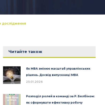
о дослідження
Читайте також
Як МВА змінює масштаб управлінських
рішень. Досвід випускниці МВА
25.01.2026
Розподіл ролей в команді за Р. Белбіном:
як сформувати ефективну робочу