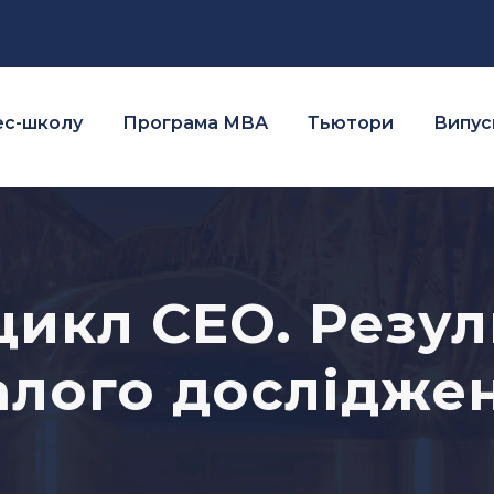
ес-школу
Програма МВА
Тьютори
Випуск
икл СEO. Резул
алого дослідже