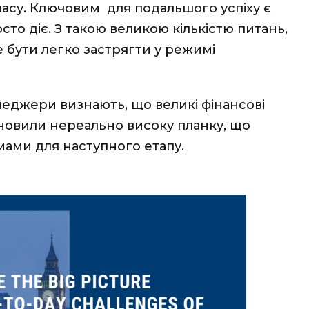
часу. Ключовим для подальшого успіху є
сто діє. З такою великою кількістю питань,
е бути легко застрягти у режимі
неджери визнають, що великі фінансові
ановили нереально високу планку, що
ами для наступного етапу.