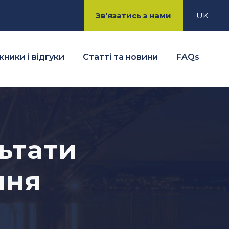
Зв'язатись з нами
UK
ники і відгуки
Статті та новини
FAQs
ьтати
ння