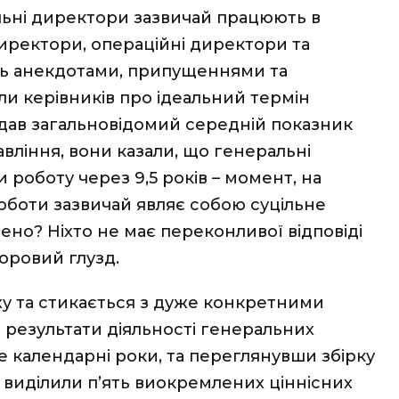
альні директори зазвичай працюють в
директори, операційні директори та
нь анекдотами, припущеннями та
ли керівників про ідеальний термін
гадав загальновідомий середній показник
авління, вони казали, що генеральні
 роботу через 9,5 років – момент, на
роботи зазвичай являє собою суцільне
чено? Ніхто не має переконливої відповіді
оровий глузд.
у та стикається з дуже конкретними
результати діяльності генеральних
е календарні роки, та переглянувши збірку
и виділили
п’ять виокремлених ціннісних