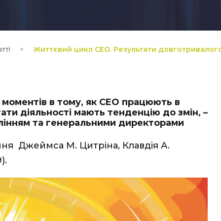
тті
>
Життєвий цикл СEO. Результати довготривалог
 моментів в тому, як СEO працюють в
ати діяльності мають тенденцію до змін, –
влінням та генеральними директорами
ня Джеймса М. Цитріна, Клавдія А.
).