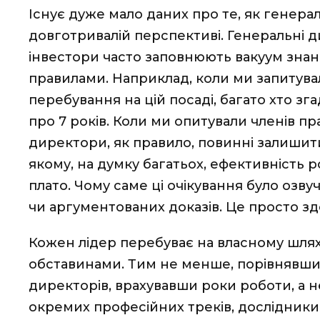
Існує дуже мало даних про те, як генер
довготривалій перспективі. Генеральні 
інвестори часто заповнюють вакуум зна
правилами. Наприклад, коли ми запитува
перебування на цій посаді, багато хто з
про 7 років. Коли ми опитували членів пр
директори, як правило, повинні залишити
якому, на думку багатьох, ефективність 
плато. Чому саме ці очікування було озву
чи аргументованих доказів. Це просто зд
Кожен лідер перебуває на власному шлях
обставинами. Тим не менше, порівнявши 
директорів, врахувавши роки роботи, а н
окремих професійних треків, дослідник