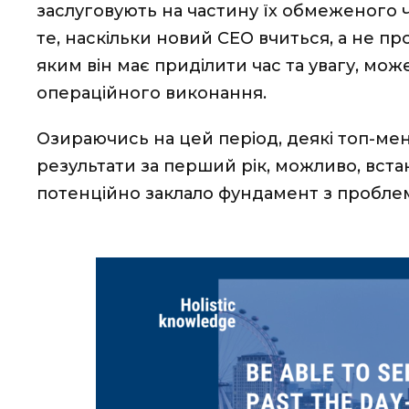
заслуговують на частину їх обмеженого 
те, наскільки новий СEO вчиться, а не про
яким він має приділити час та увагу, мож
операційного виконання.
Озираючись на цей період, деякі топ-ме
результати за перший рік, можливо, вст
потенційно заклало фундамент з проблем