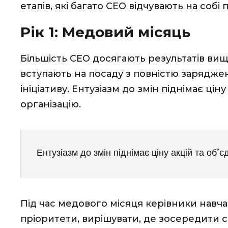
етапів, які багато СEO відчувають на соб
Рік 1: Медовий місяць
Більшість СEO досягають результатів ви
вступають на посаду з повністю зарядже
ініціативу. Ентузіазм до змін піднімає ціну
організацію.
Ентузіазм до змін піднімає ціну акцій та об’є
Під час медового місяця керівники навч
пріоритети, вирішувати, де зосередити с