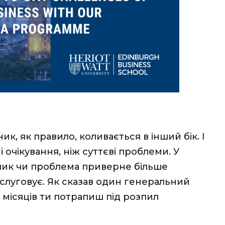
к, як правило, коливається в інший бік. І
очікування, ніж суттєві проблеми. У
лик чи проблема приверне більше
заслуговує. Як сказав один генеральний
 місяців ти потрапиш під розпил