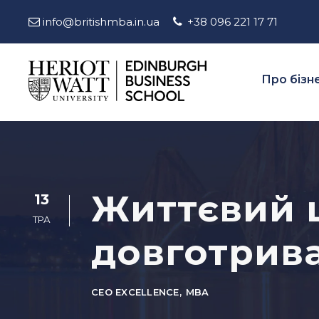
info@britishmba.in.ua
+38 096 221 17 71
Про бізн
Життєвий ц
13
ТРА
довготрив
CEO EXCELLENCE
,
MBA