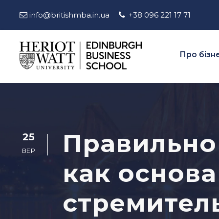
info@britishmba.in.ua
+38 096 221 17 71
Про бізн
Правильно
25
ВЕР
как основа
стремител