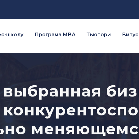
ес-школу
Програма МВА
Тьютори
Випуск
 выбранная биз
 конкурентоспо
ьно меняющемс