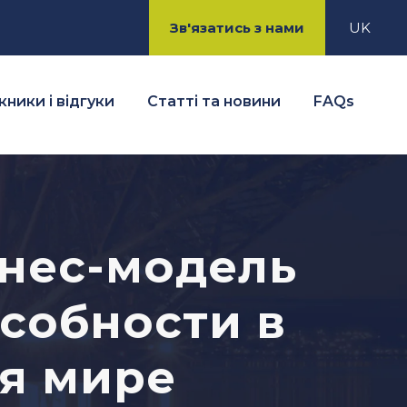
Зв'язатись з нами
UK
ники і відгуки
Статті та новини
FAQs
нес-модель
собности в
я мире