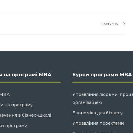
НАСТУПНА
я на програмі MBA
Курси програми МВА
 МВА
Управління людьми, проц
організацією
ти на програму
Економіка для бізнесу
авчання в бізнес-школі
Управління проєктами
ки програми