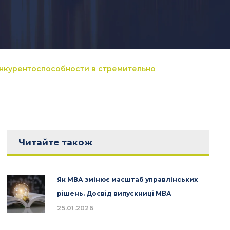
онкурентоспособности в стремительно
Читайте також
Як МВА змінює масштаб управлінських
рішень. Досвід випускниці МВА
25.01.2026