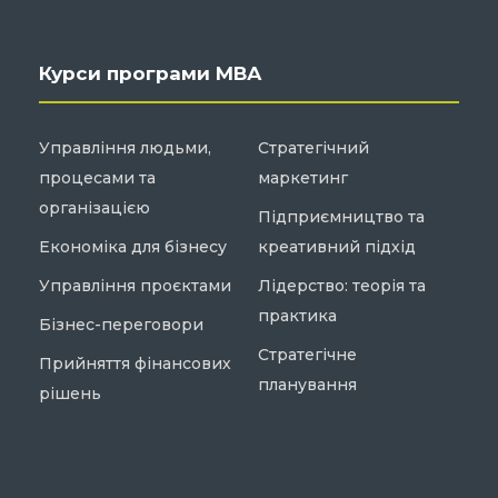
Курси програми МВА
Управління людьми,
Стратегічний
процесами та
маркетинг
організацією
Підприємництво та
Економіка для бізнесу
креативний підхід
Управління проєктами
Лідерство: теорія та
практика
Бізнес-переговори
Стратегічне
Прийняття фінансових
планування
рішень