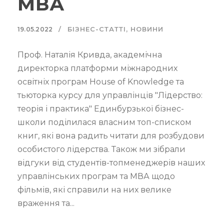
МВА
БІЗНЕС-СТАТТІ
,
НОВИНИ
19.05.2022
Проф. Наталія Кривда, академічна
директорка платформи міжнародних
освітніх програм House of Knowledge та
тьюторка курсу для управлінців "Лідерство:
теорія і практика" Единбурзької бізнес-
школи поділилася власним топ-списком
книг, які вона радить читати для розбудови
особистого лідерства. Також ми зібрали
відгуки від студентів-топменеджерів наших
управлінських програм та МВА щодо
фільмів, які справили на них велике
враження та...