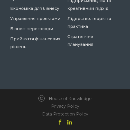
Підприємництво та
Економіка для бізнесу
креативний підхід
Управління проєктами
Лідерство: теорія та
практика
Бізнес-переговори
Стратегічне
Прийняття фінансових
планування
рішень
House of Knowledge
Privacy Policy
Data Protection Policy