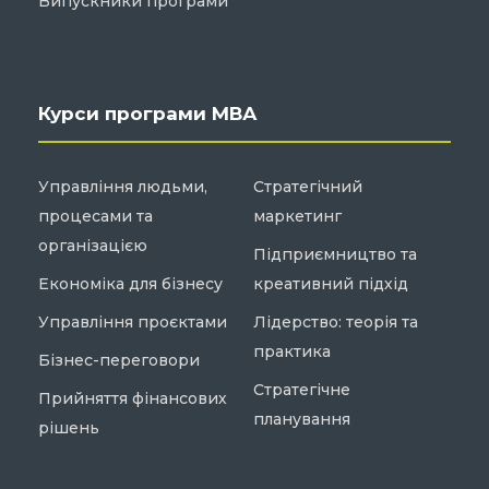
Випускники програми
Курси програми МВА
Управління людьми,
Стратегічний
процесами та
маркетинг
організацією
Підприємництво та
Економіка для бізнесу
креативний підхід
Управління проєктами
Лідерство: теорія та
практика
Бізнес-переговори
Стратегічне
Прийняття фінансових
планування
рішень