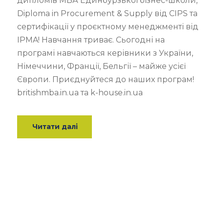
дипломів МВА Единбурзької бізнес-школи,
Diploma in Procurement & Supply від СIPS та
сертифікації у проєктному менеджменті від
IPMA! Навчання триває. Сьогодні на
програмі навчаються керівники з України,
Німеччини, Франції, Бельгії – майже усієї
Європи. Приєднуйтеся до наших програм!
britishmba.in.ua та k-house.in.ua
Читати далі