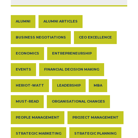
ALUMNI
ALUMNI ARTICLES
BUSINESS NEGOTIATIONS
CEO EXCELLENCE
ECONOMICS
ENTREPRENEURSHIP
EVENTS
FINANCIAL DECISION MAKING
HERIOT-WATT
LEADERSHIP
MBA
MUST-READ
ORGANISATIONAL CHANGES
PEOPLE MANAGEMENT
PROJECT MANAGEMENT
STRATEGIC MARKETING
STRATEGIC PLANNING